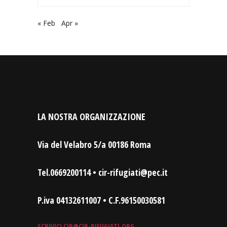
« Feb
Apr »
LA NOSTRA ORGANIZZAZIONE
Via del Velabro 5/a 00186 Roma
Tel.0669200114 • cir-rifugiati@pec.it
P.iva 04132611007 • C.F.96150030581
SCRIVICI
CIR@CIR-RIFUGIATI.ORG