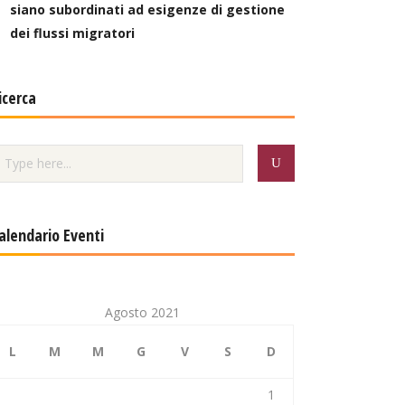
siano subordinati ad esigenze di gestione
dei flussi migratori
icerca
alendario Eventi
Agosto 2021
L
M
M
G
V
S
D
1