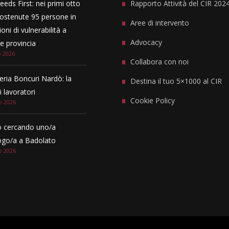
eeds First: nei primi otto
Rapporto Attività del CIR 202
ostenute 95 persone in
Aree di intervento
oni di vulnerabilità a
Advocacy
 provincia
o 2026
Collabora con noi
eria Boncuri Nardò: la
Destina il tuo 5×1000 al CIR
i lavoratori
Cookie Policy
o 2026
 cercando uno/a
ogo/a a Badolato
o 2026