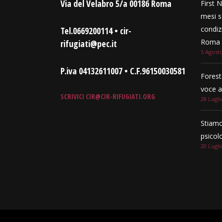
Via del Velabro 5/a 00186 Roma
First N
mesi s
condizi
Tel.0669200114 • cir-
Roma e
rifugiati@pec.it
5 Agost
P.iva 04132611007 • C.F.96150030581
Forest
voce a
SCRIVICI
CIR@CIR-RIFUGIATI.ORG
28 Lugli
Stiamo
psicol
20 Lugli