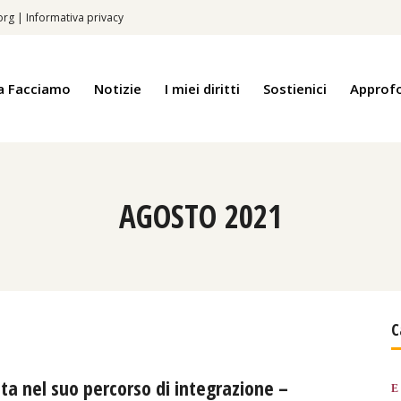
.org
|
Informativa privacy
a Facciamo
Notizie
I miei diritti
Sostienici
Approf
AGOSTO 2021
C
a nel suo percorso di integrazione –