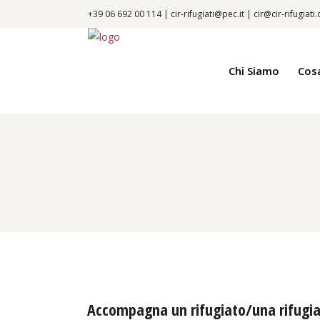
+39 06 692 00 114 |
cir-rifugiati@pec.it
|
cir@cir-rifugiati
Chi Siamo
Cos
Accompagna un rifugiato/una rifugiat