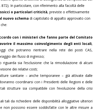
 872). In particolare, con riferimento alla facoltà delle
sicci o particolari criticità
, previste o effettivamente
 al nuovo schema
di capitolato di appalto approvato con
 che:
ccordo con i ministeri che fanno parte del Comitato
avorire il massimo coinvolgimento degli enti locali
,
lloggi che potranno rientrare nella rete dei posti CAS,
raggio dei flussi di ingresso;
o riguarda sia l’esclusione che la rimodulazione di alcuni
isione dei relativi costi;
rutture sanitarie – anche temporanee – già attivate dalle
 dovranno coordinarsi con i Presidenti delle Regioni e delle
li strutture sia compatibile con l’evoluzione della crisi
i tali da richiedere delle disponibilità alloggiative ulteriori
che non possono essere soddisfatte con le altre misure a