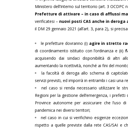
Ministero dell’Interno sul territorio (art. 3 OCDPC n.
Prefetture di attivare – in caso di afflussi mas
verificatesi –
nuovi posti CAS
anche in deroga
il DM 29 gennaio 2021 (all’art. 3, para 2), si precisa
le prefetture dovranno (i)
agire in stretto ra
di coordinamento istituito con l’ordinanza e (ii)
f
acquisendo dai sindaci disponibilità di altri a
aumentando la ricettività, nonché ai fini del monito
la facoltà di deroga allo schema di capitolat
servizi previsti, ed imporrà in entrambi i casi una rev
nel caso si renda necessario utilizzare le st
Regioni per la gestione dell’emergenza, i prefetti
Province autonome per assicurare che l’uso di ta
pandemica nei diversi territori;
nel caso in cui si verifichino esigenze eccezional
rispetto a quelle previste dalla rete CAS/SAI e 