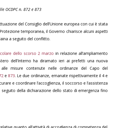
lle
OCDPC n. 872 e 873
Attuazione del Consiglio dell’Unione europea con cui è stata
a Protezione temporanea, il Governo chiarisce alcuni aspetti
raina a seguito del conflitto.
rcolare dello scorso 2 marzo
in relazione all’ampliamento
istero dell’Interno ha diramato ieri ai prefetti una nuova
ivi alle misure contenute nelle ordinanze del Capo del
72
e
873
. Le due ordinanze, emanate rispettivamente il 4 e
urare e coordinare l’accoglienza, il soccorso e l’assistenza
 a seguito della dichiarazione dello stato di emergenza fino
 relative quanto all’attività di accoglienza di competenza del