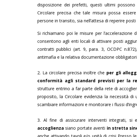
disposizione dei prefetti, questi ultimi possono
Circolare precisa che tale misura possa esser
persone in transito, sia nell’attesa di reperire posti
Si richiamano poi le misure per l’accelerazione d
consentono agli enti locali di attivare posti aggi
contratti pubblici (art. 9, para. 3, OCDPC n.872
antimafia e la relativa documentazione obbligatori
2. La circolare precisa inoltre che
per gli allogg
conformità agli standard previsti per la r
strutture entrino a far parte della rete di accogli
proposito, la Circolare evidenzia la necessità d
scambiare informazioni e monitorare i flussi d’ingr
3. Al fine di assicurare interventi integrati, s
accoglienza
siano portate aventi
in stretta sin
anche attivando tavoli e/o unità di crisi Presso l