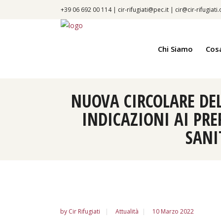
+39 06 692 00 114 |
cir-rifugiati@pec.it
|
cir@cir-rifugiati
Chi Siamo
Cos
NUOVA CIRCOLARE DEL
INDICAZIONI AI PRE
SANI
by
Cir Rifugiati
Attualità
10 Marzo 2022