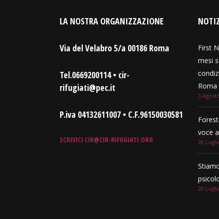
LA NOSTRA ORGANIZZAZIONE
NOTIZ
Via del Velabro 5/a 00186 Roma
First N
mesi s
condizi
Tel.0669200114 • cir-
Roma e
rifugiati@pec.it
5 Agost
P.iva 04132611007 • C.F.96150030581
Forest
voce a
SCRIVICI
CIR@CIR-RIFUGIATI.ORG
28 Lugli
Stiamo
psicol
20 Lugli