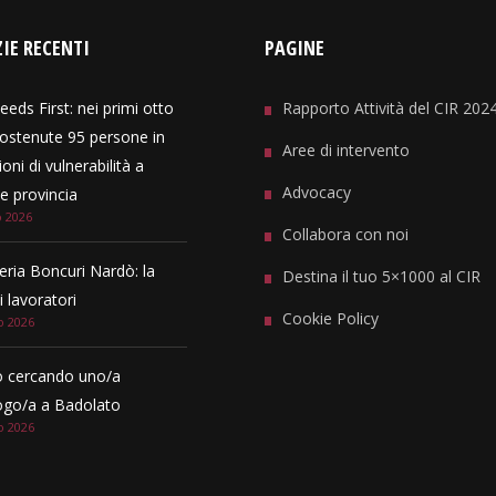
IE RECENTI
PAGINE
eeds First: nei primi otto
Rapporto Attività del CIR 202
ostenute 95 persone in
Aree di intervento
oni di vulnerabilità a
Advocacy
 provincia
o 2026
Collabora con noi
eria Boncuri Nardò: la
Destina il tuo 5×1000 al CIR
i lavoratori
Cookie Policy
o 2026
 cercando uno/a
ogo/a a Badolato
o 2026