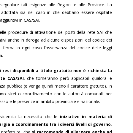
 segnalare tali esigenze alle Regioni e alle Province. La
e adottata sia nel caso in che debbano essere ospitate
 aggiuntivi in CAS/SAI.
elle procedure di attivazione dei posti della rete SAI che
untivi anche in deroga ad alcune disposizioni del codice dei
), ferma in ogni caso l’osservanza del codice delle leggi
a.
i resi disponibili a titolo gratuito non è richiesta la
ete CAS/SAI
, che torneranno però applicabili qualora le
enza pubblica (e venga quindi meno il carattere gratuito). In
i uno stretto coordinamento con le autorità comunali, per
esso e le presenze in ambito provinciale e nazionale.
i evidenzia la necessità che le
iniziative in materia di
ergia e coordinamento tra i diversi livelli di governo
,
e prefetture, che
si raccomanda di allargare anche ad