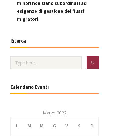
minori non siano subordinati ad
esigenze di gestione dei flussi
migratori
Ricerca
Calendario Eventi
Marzo 2022
L
M
M
G
V
S
D