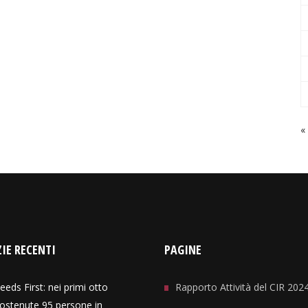
«
IE RECENTI
PAGINE
eeds First: nei primi otto
Rapporto Attività del CIR 202
ostenute 95 persone in