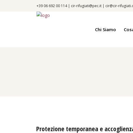
+39 06 692 00 114 |
cir-rifugiati@pec.it
|
cir@cir-rifugiati
Chi Siamo
Cos
Protezione temporanea e accoglienza 