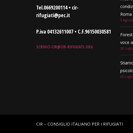
condizi
Tel.0669200114 • cir-
Roma e
rifugiati@pec.it
5 Agost
P.iva 04132611007 • C.F.96150030581
Forest
voce a
SCRIVICI
CIR@CIR-RIFUGIATI.ORG
28 Lugli
Stiamo
psicol
20 Lugli
CIR – CONSIGLIO ITALIANO PER I RIFUGIATI