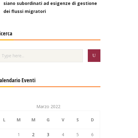
siano subordinati ad esigenze di gestione
dei flussi migratori
icerca
alendario Eventi
Marzo 2022
L
M
M
G
V
S
D
1
2
3
4
5
6