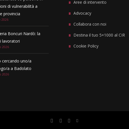
Aree di intervento
oni di vulnerabilità a
Advocacy
 provincia
o 2026
Collabora con noi
eria Boncuri Nardò: la
Destina il tuo 5×1000 al CIR
i lavoratori
Cookie Policy
o 2026
 cercando uno/a
ogo/a a Badolato
o 2026