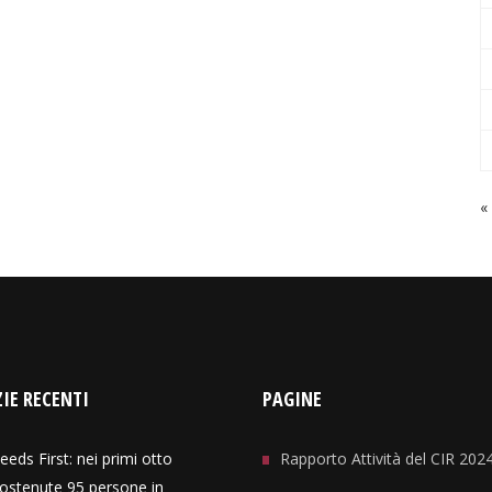
«
IE RECENTI
PAGINE
eeds First: nei primi otto
Rapporto Attività del CIR 202
ostenute 95 persone in