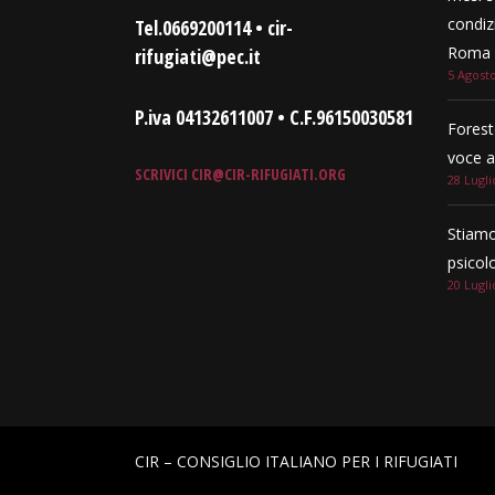
condizi
Tel.0669200114 • cir-
Roma e
rifugiati@pec.it
5 Agost
P.iva 04132611007 • C.F.96150030581
Forest
voce a
SCRIVICI
CIR@CIR-RIFUGIATI.ORG
28 Lugli
Stiamo
psicol
20 Lugli
CIR – CONSIGLIO ITALIANO PER I RIFUGIATI