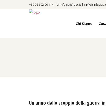
+39 06 692 00 114 |
cir-rifugiati@pec.it
|
cir@cir-rifugiati
Chi Siamo
Cos
Un anno dallo scoppio della guerra in 