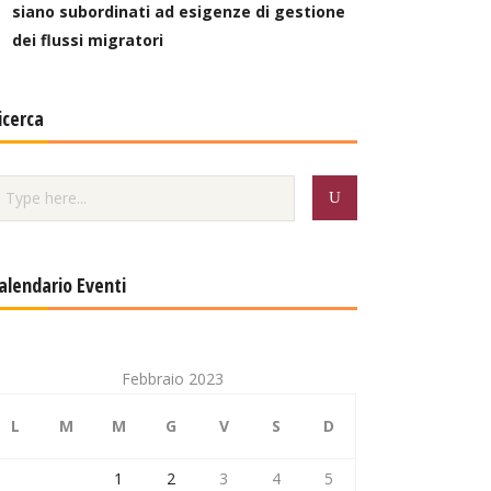
siano subordinati ad esigenze di gestione
dei flussi migratori
icerca
alendario Eventi
Febbraio 2023
L
M
M
G
V
S
D
1
2
3
4
5