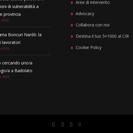
Aree di intervento
oni di vulnerabilità a
Advocacy
 provincia
o 2026
Collabora con noi
eria Boncuri Nardò: la
Destina il tuo 5×1000 al CIR
i lavoratori
Cookie Policy
o 2026
 cercando uno/a
ogo/a a Badolato
o 2026