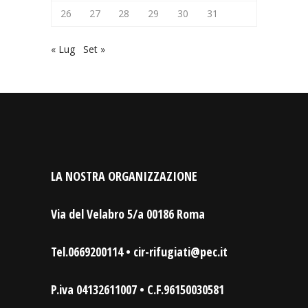
26
27
28
29
30
31
« Lug
Set »
LA NOSTRA ORGANIZZAZIONE
Via del Velabro 5/a 00186 Roma
Tel.0669200114 • cir-rifugiati@pec.it
P.iva 04132611007 • C.F.96150030581