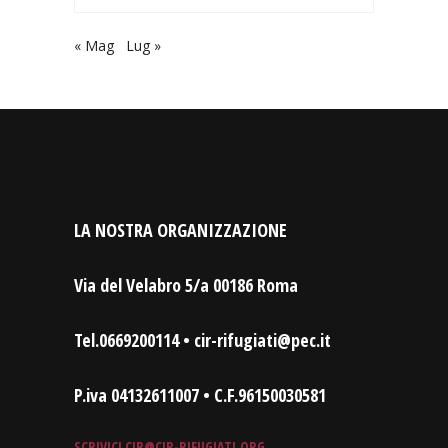
« Mag
Lug »
LA NOSTRA ORGANIZZAZIONE
Via del Velabro 5/a 00186 Roma
Tel.0669200114 • cir-rifugiati@pec.it
P.iva 04132611007 • C.F.96150030581
SCRIVICI
CIR@CIR-RIFUGIATI.ORG