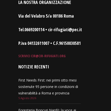
LA NOSTRA ORGANIZZAZIONE
Via del Velabro 5/a 00186 Roma
Tel.0669200114 • cir-rifugiati@pec.it
P.iva 04132611007 • C.F.96150030581
SCRIVICI
CIR@CIR-RIFUGIATI.ORG
NOTIZIE RECENTI
First Needs First: nei primi otto mesi
sostenute 95 persone in condizioni di
vulnerabilità a Roma e provincia
5 Agosto 2026
Foresteria Boncuri Nardò: la voce ai