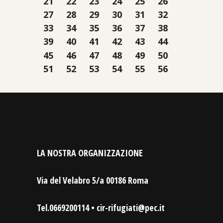
21
22
23
24
25
26
27
28
29
30
31
32
33
34
35
36
37
38
39
40
41
42
43
44
45
46
47
48
49
50
51
52
53
54
55
56
LA NOSTRA ORGANIZZAZIONE
Via del Velabro 5/a 00186 Roma
Tel.0669200114 • cir-rifugiati@pec.it