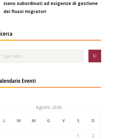
siano subordinati ad esigenze di gestione
dei flussi migratori
icerca
alendario Eventi
Agosto 2026
L
M
M
G
V
S
D
1
2