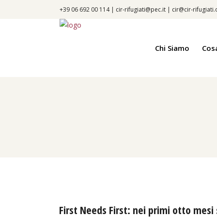
+39 06 692 00 114 |
cir-rifugiati@pec.it
|
cir@cir-rifugiati
Chi Siamo
Cos
First Needs First: nei primi otto mesi