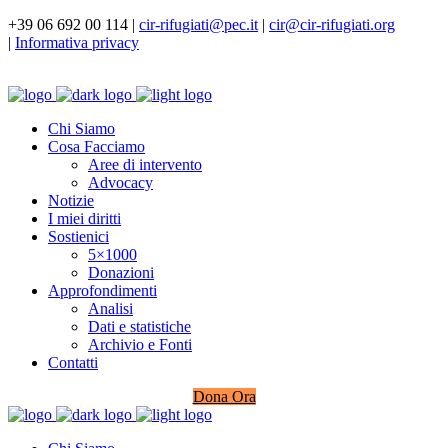
+39 06 692 00 114 |
cir-rifugiati@pec.it
|
cir@cir-rifugiati.org
|
Informativa privacy
Chi Siamo
Cosa Facciamo
Aree di intervento
Advocacy
Notizie
I miei diritti
Sostienici
5×1000
Donazioni
Approfondimenti
Analisi
Dati e statistiche
Archivio e Fonti
Contatti
Dona Ora