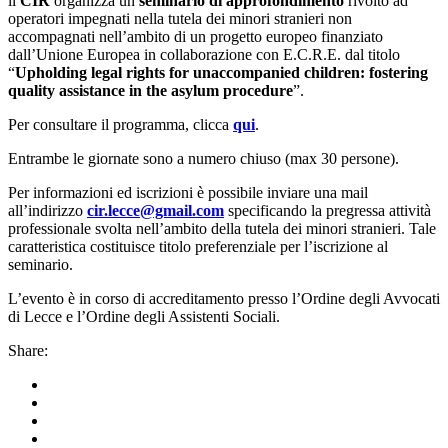
il
CIR
organizza un
seminario di approfondimento
rivolto ad
operatori impegnati nella tutela dei minori stranieri non
accompagnati nell’ambito di un progetto europeo finanziato
dall’Unione Europea in collaborazione con E.C.R.E. dal titolo
“
Upholding legal rights for unaccompanied children: fostering
quality assistance in the asylum procedure
”.
Per consultare il programma, clicca
qui
.
Entrambe le giornate sono a numero chiuso (max 30 persone).
Per informazioni ed iscrizioni è possibile inviare una mail
all’indirizzo
cir.lecce@gmail.com
specificando la pregressa attività
professionale svolta nell’ambito della tutela dei minori stranieri. Tale
caratteristica costituisce titolo preferenziale per l’iscrizione al
seminario.
L’evento è in corso di accreditamento presso l’Ordine degli Avvocati
di Lecce e l’Ordine degli Assistenti Sociali.
Share: