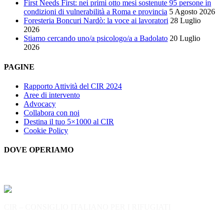
First Needs First: nei primi otto mesi sostenute 95 persone in
condizioni di vulnerabilità a Roma e provincia
5 Agosto 2026
Foresteria Boncuri Nardò: la voce ai lavoratori
28 Luglio
2026
Stiamo cercando uno/a psicologo/a a Badolato
20 Luglio
2026
PAGINE
Rapporto Attività del CIR 2024
Aree di intervento
Advocacy
Collabora con noi
Destina il tuo 5×1000 al CIR
Cookie Policy
DOVE OPERIAMO
CIR – CONSIGLIO ITALIANO PER I RIFUGIATI