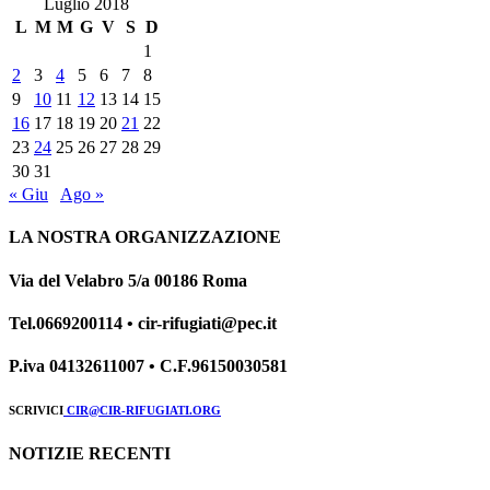
Luglio 2018
L
M
M
G
V
S
D
1
2
3
4
5
6
7
8
9
10
11
12
13
14
15
16
17
18
19
20
21
22
23
24
25
26
27
28
29
30
31
« Giu
Ago »
LA NOSTRA ORGANIZZAZIONE
Via del Velabro 5/a 00186 Roma
Tel.0669200114 • cir-rifugiati@pec.it
P.iva 04132611007 • C.F.96150030581
SCRIVICI
CIR@CIR-RIFUGIATI.ORG
NOTIZIE RECENTI