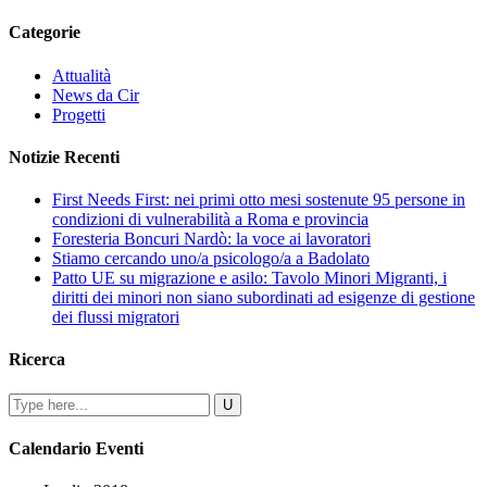
Categorie
Attualità
News da Cir
Progetti
Notizie Recenti
First Needs First: nei primi otto mesi sostenute 95 persone in
condizioni di vulnerabilità a Roma e provincia
Foresteria Boncuri Nardò: la voce ai lavoratori
Stiamo cercando uno/a psicologo/a a Badolato
Patto UE su migrazione e asilo: Tavolo Minori Migranti, i
diritti dei minori non siano subordinati ad esigenze di gestione
dei flussi migratori
Ricerca
Calendario Eventi