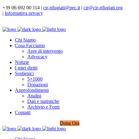
+39 06 692 00 114 |
cir-rifugiati@pec.it
|
cir@cir-rifugiati.org
|
Informativa privacy
Chi Siamo
Cosa Facciamo
Aree di intervento
Advocacy
Notizie
I miei diritti
Sostienici
5×1000
Donazioni
Approfondimenti
Analisi
Dati e statistiche
Archivio e Fonti
Contatti
Dona Ora