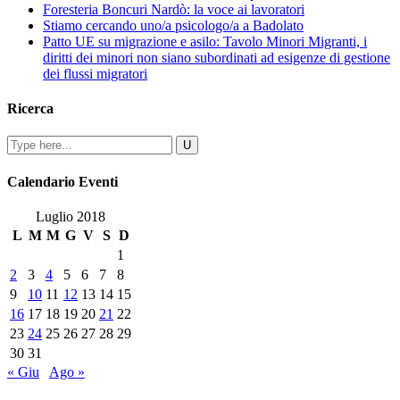
Foresteria Boncuri Nardò: la voce ai lavoratori
Stiamo cercando uno/a psicologo/a a Badolato
Patto UE su migrazione e asilo: Tavolo Minori Migranti, i
diritti dei minori non siano subordinati ad esigenze di gestione
dei flussi migratori
Ricerca
Calendario Eventi
Luglio 2018
L
M
M
G
V
S
D
1
2
3
4
5
6
7
8
9
10
11
12
13
14
15
16
17
18
19
20
21
22
23
24
25
26
27
28
29
30
31
« Giu
Ago »