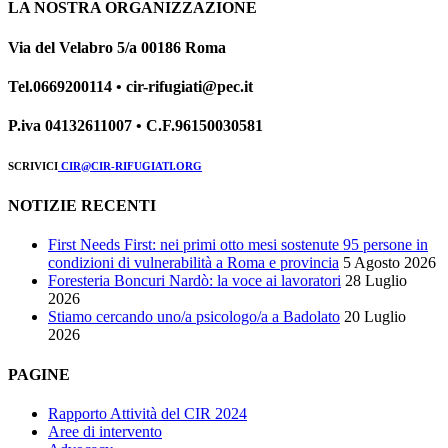
LA NOSTRA ORGANIZZAZIONE
Via del Velabro 5/a 00186 Roma
Tel.0669200114 • cir-rifugiati@pec.it
P.iva 04132611007 • C.F.96150030581
SCRIVICI
CIR@CIR-RIFUGIATI.ORG
NOTIZIE RECENTI
First Needs First: nei primi otto mesi sostenute 95 persone in
condizioni di vulnerabilità a Roma e provincia
5 Agosto 2026
Foresteria Boncuri Nardò: la voce ai lavoratori
28 Luglio
2026
Stiamo cercando uno/a psicologo/a a Badolato
20 Luglio
2026
PAGINE
Rapporto Attività del CIR 2024
Aree di intervento