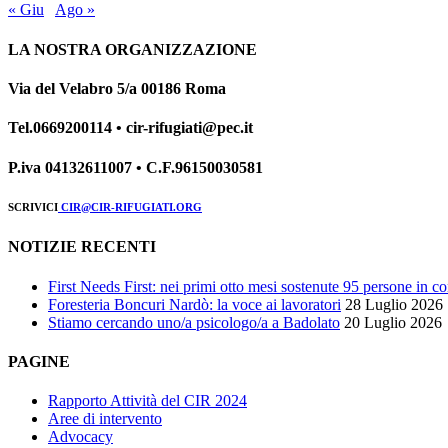
« Giu
Ago »
LA NOSTRA ORGANIZZAZIONE
Via del Velabro 5/a 00186 Roma
Tel.0669200114 • cir-rifugiati@pec.it
P.iva 04132611007 • C.F.96150030581
SCRIVICI
CIR@CIR-RIFUGIATI.ORG
NOTIZIE RECENTI
First Needs First: nei primi otto mesi sostenute 95 persone in c
Foresteria Boncuri Nardò: la voce ai lavoratori
28 Luglio 2026
Stiamo cercando uno/a psicologo/a a Badolato
20 Luglio 2026
PAGINE
Rapporto Attività del CIR 2024
Aree di intervento
Advocacy