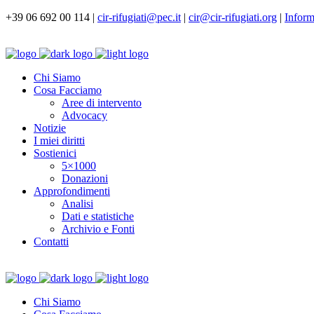
+39 06 692 00 114 |
cir-rifugiati@pec.it
|
cir@cir-rifugiati.org
|
Inform
Chi Siamo
Cosa Facciamo
Aree di intervento
Advocacy
Notizie
I miei diritti
Sostienici
5×1000
Donazioni
Approfondimenti
Analisi
Dati e statistiche
Archivio e Fonti
Contatti
Chi Siamo