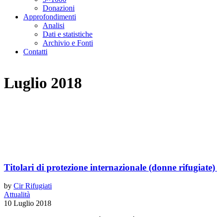
Donazioni
Approfondimenti
Analisi
Dati e statistiche
Archivio e Fonti
Contatti
Luglio 2018
Titolari di protezione internazionale (donne rifugiate)
by
Cir Rifugiati
Attualità
10 Luglio 2018