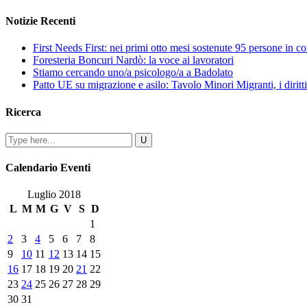
Notizie Recenti
First Needs First: nei primi otto mesi sostenute 95 persone in c
Foresteria Boncuri Nardò: la voce ai lavoratori
Stiamo cercando uno/a psicologo/a a Badolato
Patto UE su migrazione e asilo: Tavolo Minori Migranti, i diritti
Ricerca
Calendario Eventi
Luglio 2018
L
M
M
G
V
S
D
1
2
3
4
5
6
7
8
9
10
11
12
13
14
15
16
17
18
19
20
21
22
23
24
25
26
27
28
29
30
31