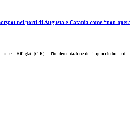
tspot nei porti di Augusta e Catania come “non-operat
no per i Rifugiati (CIR) sull'implementazione dell'approccio hotspot ne