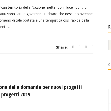
cun territorio della Nazione mettendo in luce i punti di
istituzionali atti a governarli. E’ chiaro che nessuno avrebbe
no di tale portata e una tempistica cosi rapida della
R
nte...
Share:
C
ione delle domande per nuovi progetti
 progetti 2019