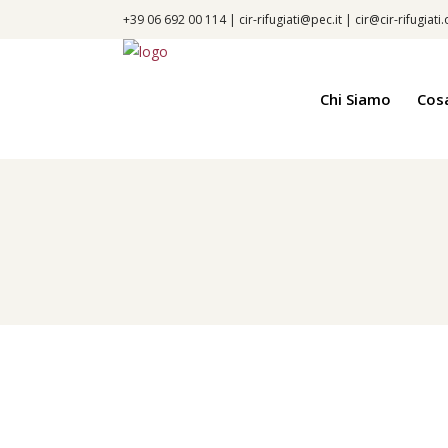
+39 06 692 00 114 |
cir-rifugiati@pec.it
|
cir@cir-rifugiati
Chi Siamo
Cos